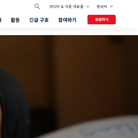
미디어 & 각종 자료들
한국어
개
활동
긴급 구호
참여하기
후원하기