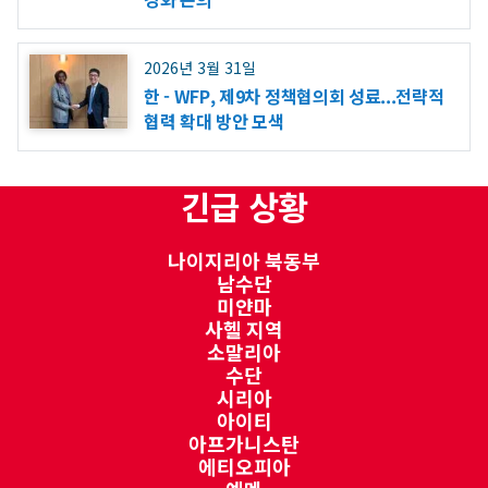
2026년 3월 31일
한 - WFP, 제9차 정책협의회 성료...전략적
협력 확대 방안 모색
긴급 상황
나이지리아 북동부
남수단
미얀마
사헬 지역
소말리아
수단
시리아
아이티
아프가니스탄
에티오피아