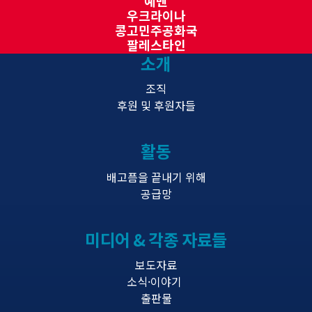
예멘
우크라이나
콩고민주공화국
팔레스타인
소개
조직
후원 및 후원자들
활동
배고픔을 끝내기 위해
공급망
미디어 & 각종 자료들
보도자료
소식·이야기
출판물