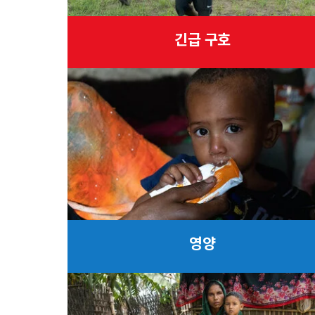
긴급 구호
영양