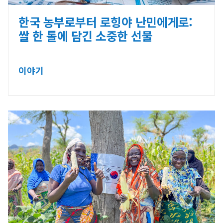
한국 농부로부터 로힝야 난민에게로:
쌀 한 톨에 담긴 소중한 선물
이야기