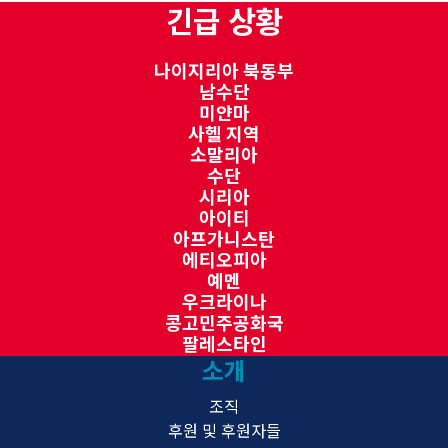
긴급 상황
나이지리아 북동부
남수단
미얀마
사헬 지역
소말리아
수단
시리아
아이티
아프가니스탄
에티오피아
예멘
우크라이나
콩고민주공화국
팔레스타인
소개
조직
후원 및 후원자들