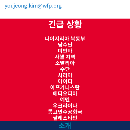
youjeong.kim@wfp.org
긴급 상황
나이지리아 북동부
남수단
미얀마
사헬 지역
소말리아
수단
시리아
아이티
아프가니스탄
에티오피아
예멘
우크라이나
콩고민주공화국
팔레스타인
소개