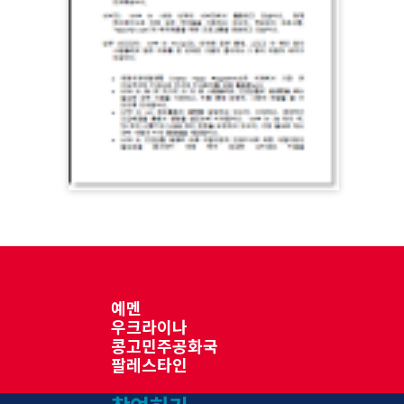
예멘
우크라이나
콩고민주공화국
팔레스타인