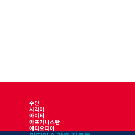
수단
시리아
아이티
아프가니스탄
에티오피아