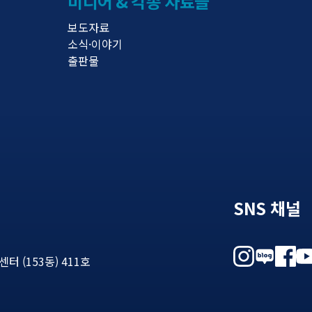
미디어 & 각종 자료들
보도자료
소식·이야기
출판물
SNS 채널
 (153동) 411호