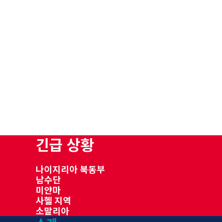
긴급 상황
나이지리아 북동부
남수단
미얀마
사헬 지역
소말리아