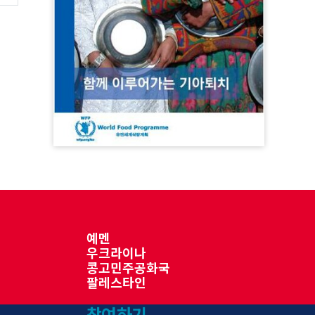
예멘
우크라이나
콩고민주공화국
팔레스타인
참여하기