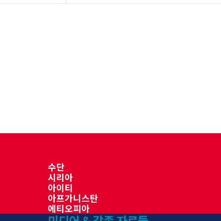
수단
시리아
아이티
아프가니스탄
에티오피아
미디어 & 각종 자료들