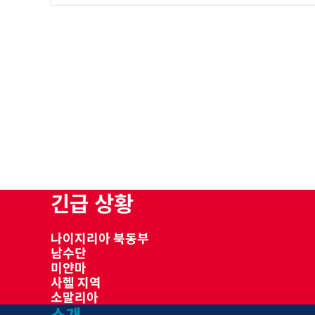
긴급 상황
나이지리아 북동부
남수단
미얀마
사헬 지역
소말리아
소개