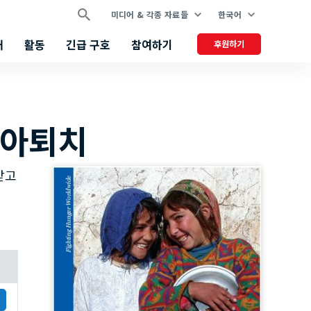
미디어 & 각종 자료들
한국어
개
활동
긴급 구호
참여하기
후원하기
기아퇴치
받고