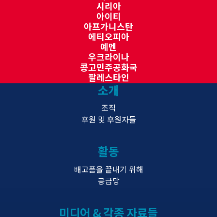
시리아
아이티
아프가니스탄
에티오피아
예멘
우크라이나
콩고민주공화국
팔레스타인
소개
조직
후원 및 후원자들
활동
배고픔을 끝내기 위해
공급망
미디어 & 각종 자료들