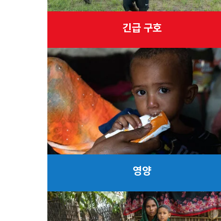
긴급 구호
영양