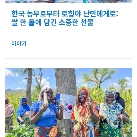
한국 농부로부터 로힝야 난민에게로:
쌀 한 톨에 담긴 소중한 선물
이야기