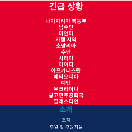
긴급 상황
나이지리아 북동부
남수단
미얀마
사헬 지역
소말리아
수단
시리아
아이티
아프가니스탄
에티오피아
예멘
우크라이나
콩고민주공화국
팔레스타인
소개
조직
후원 및 후원자들