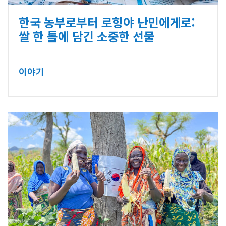
한국 농부로부터 로힝야 난민에게로:
쌀 한 톨에 담긴 소중한 선물
이야기