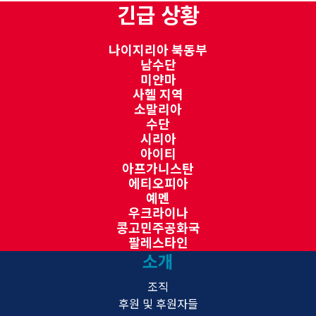
긴급 상황
나이지리아 북동부
남수단
미얀마
사헬 지역
소말리아
수단
시리아
아이티
아프가니스탄
에티오피아
예멘
우크라이나
콩고민주공화국
팔레스타인
소개
조직
후원 및 후원자들