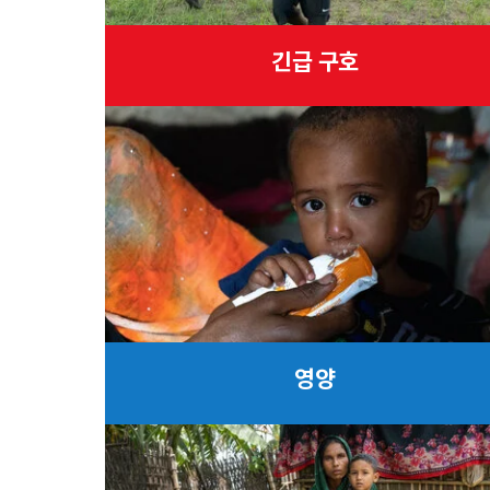
긴급 구호
영양