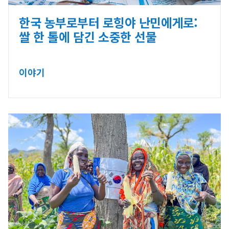
한국 농부로부터 로힝야 난민에게로:
쌀 한 톨에 담긴 소중한 선물
이야기