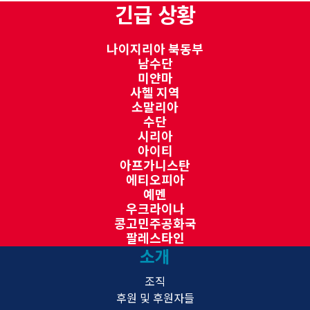
긴급 상황
나이지리아 북동부
남수단
미얀마
사헬 지역
소말리아
수단
시리아
아이티
아프가니스탄
에티오피아
예멘
우크라이나
콩고민주공화국
팔레스타인
소개
조직
후원 및 후원자들